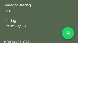
Måndag-fredag:
9-19
lördag
10.00 - 17.00
KONTAKTA OSS
+34690076359
Boka tid online
First Name
Last Name