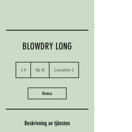
BLOWDRY LONG
65
euro
1 h
1
65 €
Location 1
Boka
Beskrivning av tjänsten